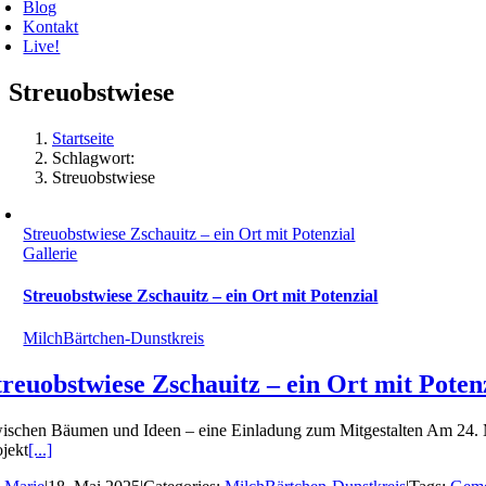
Blog
Kontakt
Live!
Streuobstwiese
Startseite
Schlagwort:
Streuobstwiese
Streuobstwiese Zschauitz – ein Ort mit Potenzial
Gallerie
Streuobstwiese Zschauitz – ein Ort mit Potenzial
MilchBärtchen-Dunstkreis
treuobstwiese Zschauitz – ein Ort mit Poten
ischen Bäumen und Ideen – eine Einladung zum Mitgestalten Am 24. Mai
ojekt
[...]