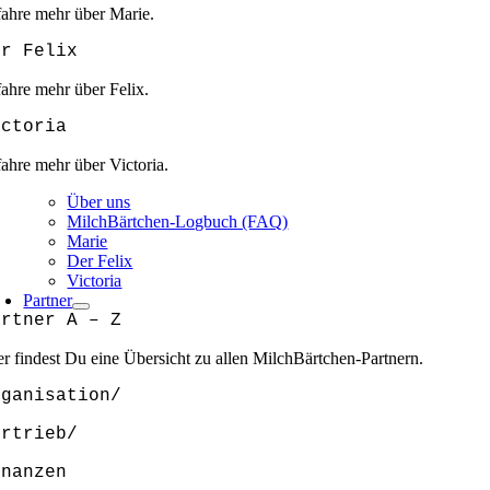
fahre mehr über Marie.
er Felix
fahre mehr über Felix.
ictoria
fahre mehr über Victoria.
Über uns
MilchBärtchen-Logbuch (FAQ)
Marie
Der Felix
Victoria
Partner
artner A – Z
er findest Du eine Übersicht zu allen MilchBärtchen-Partnern.
rganisation/
ertrieb/
inanzen