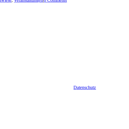
twiese
,
Veranstaltungen
|
0 Comments
Datenschutz