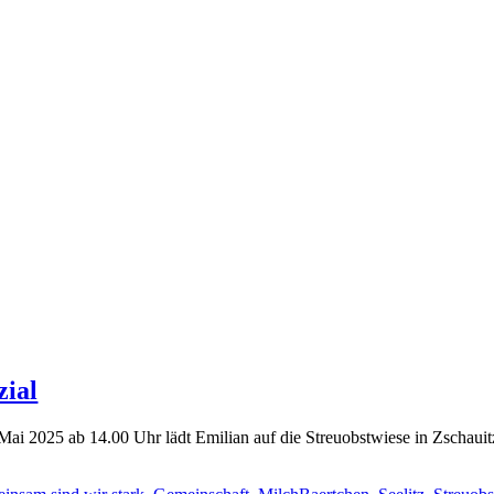
zial
 2025 ab 14.00 Uhr lädt Emilian auf die Streuobstwiese in Zschauitz