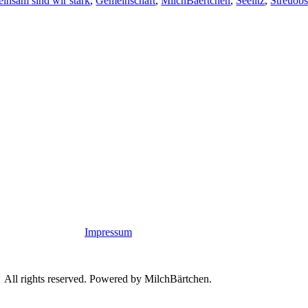
insam sind wir stark
,
Gemeinschaft
,
MilchBaertchen
,
Seelitz
,
Streuobs
Impressum
All rights reserved. Powered by MilchBärtchen.