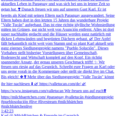
1:42:23
Karl @ MilchBärtchen & Freunde im Gespräch