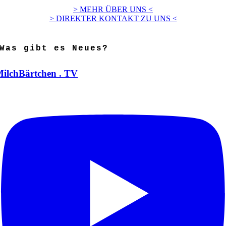
> MEHR ÜBER UNS <
> DIREKTER KONTAKT ZU UNS <
Was gibt es Neues?
ilchBärtchen . TV