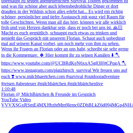
1:10:48
Florian @ MilchBärtchen & Freunde im Gespräch
YouTube Video
VVVXSGxRSmE4MXJfbzhtMm9Iemc0ZDhBLkZ6d094MGp4NH