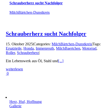
Schrau­ber­herz sucht Nach­folger
MilchBärtchen-Dunstkreis
Schrau­ber­herz sucht Nach­folger
15. Oktober 2025
|
Categories:
MilchBärtchen-Dunstkreis
|
Tags:
Ersatzteile
,
Honda
,
Immenreuth
,
MilchBaertchen
,
Motorrad
,
Roller
,
Schrauberherz
|
Ein Lebenswerk aus Öl, Stahl und
[...]
weiterlesen
0
Herz, Huf, Hoffnung
Gallerie