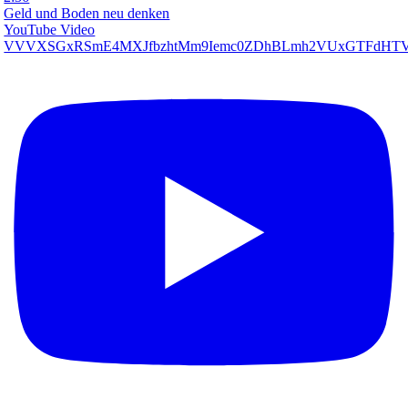
Geld und Boden neu denken
YouTube Video
VVVXSGxRSmE4MXJfbzhtMm9Iemc0ZDhBLmh2VUxGTFdHT