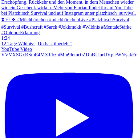
1:24
12 Tage Wildnis: „Du hast überlebt“
YouTube Video
VVVXSGxRSmE4MXJfbzhtMm9Iemc0ZDhBLlprUVpieWNyakFr