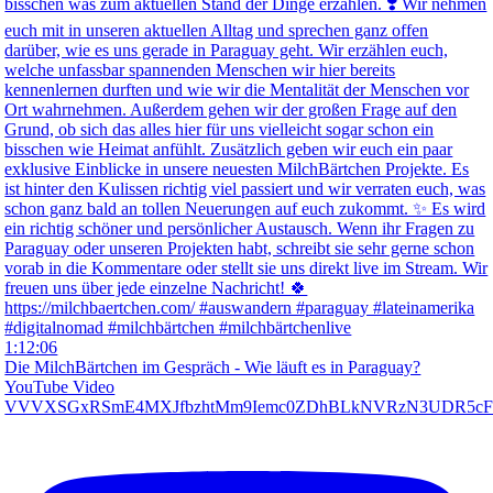
1:12:06
Die MilchBärtchen im Gespräch - Wie läuft es in Paraguay?
YouTube Video
VVVXSGxRSmE4MXJfbzhtMm9Iemc0ZDhBLkNVRzN3UDR5c