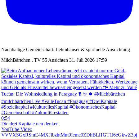
Nachhaltige Gemeinschaft: Lehmhäuser & spirituelle Ausrichtung
MilchBärtchen . TV
55 Ansichten
31. Juli 2026 17:59
0:54
Die drei Kapitale neu denken
YouTube Video
VVVXSGxRSmE4MXJfbzhtMm9Iemc0ZDhBLi1GT1l6eGkwZ3pj