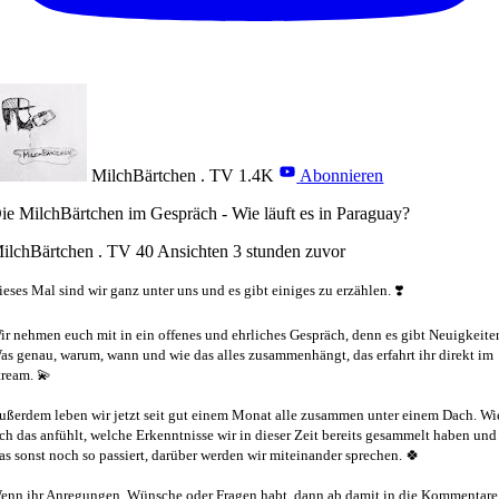
MilchBärtchen . TV
1.4K
Abonnieren
ie MilchBärtchen im Gespräch - Wie läuft es in Paraguay?
ilchBärtchen . TV
40 Ansichten
3 stunden zuvor
ieses Mal sind wir ganz unter uns und es gibt einiges zu erzählen. ❣️
ir nehmen euch mit in ein offenes und ehrliches Gespräch, denn es gibt Neuigkeite
as genau, warum, wann und wie das alles zusammenhängt, das erfahrt ihr direkt im
tream. 💫
ußerdem leben wir jetzt seit gut einem Monat alle zusammen unter einem Dach. Wi
ich das anfühlt, welche Erkenntnisse wir in dieser Zeit bereits gesammelt haben und
as sonst noch so passiert, darüber werden wir miteinander sprechen. 🍀
enn ihr Anregungen, Wünsche oder Fragen habt, dann ab damit in die Kommentare