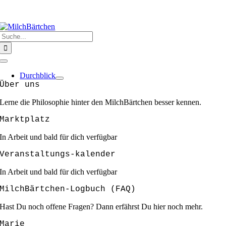
Zum
HERZLICH WILLKOMMEN @ MILCHBÄRTCHEN
❣️❣️❣️GEMEINSAM
Inhalt
SIND WIR STARK ❣️❣️❣️
springen
Suche
nach:
Toggle
Navigation
Durchblick
Über uns
Lerne die Philosophie hinter den MilchBärtchen besser kennen.
Marktplatz
In Arbeit und bald für dich verfügbar
Veranstaltungs-kalender
In Arbeit und bald für dich verfügbar
MilchBärtchen-Logbuch (FAQ)
Hast Du noch offene Fragen? Dann erfährst Du hier noch mehr.
Marie