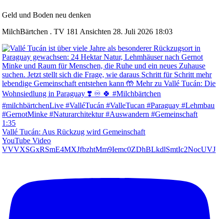
Geld und Boden neu denken
MilchBärtchen . TV
181 Ansichten
28. Juli 2026 18:03
1:35
Vallé Tucán: Aus Rückzug wird Gemeinschaft
YouTube Video
VVVXSGxRSmE4MXJfbzhtMm9Iemc0ZDhBLkdlSmtIc2NocUVJ