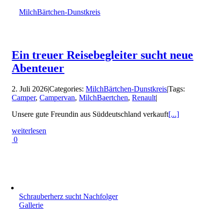
MilchBärtchen-Dunstkreis
Ein treuer Reisebegleiter sucht neue
Abenteuer
2. Juli 2026
|
Categories:
MilchBärtchen-Dunstkreis
|
Tags:
Camper
,
Campervan
,
MilchBaertchen
,
Renault
|
Unsere gute Freundin aus Süddeutschland verkauft
[...]
weiterlesen
0
Schrau­ber­herz sucht Nach­folger
Gallerie