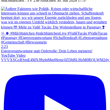
MilchBärtchen . TV
236 Ansichten
30. Juli 2026 17:57
2:23
Eigenverantwortung statt Opferrolle: Dein Leben meistern!
YouTube Video
VVVXSGxRSmE4MXJfbzhtMm9Iemc0ZDhBLl9zM0RQLWM2dy