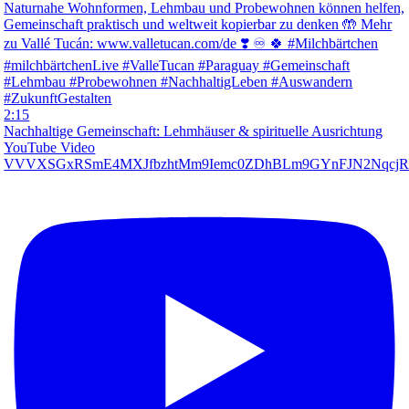
2:15
Nachhaltige Gemeinschaft: Lehmhäuser & spirituelle Ausrichtung
YouTube Video
VVVXSGxRSmE4MXJfbzhtMm9Iemc0ZDhBLm9GYnFJN2Nqcj