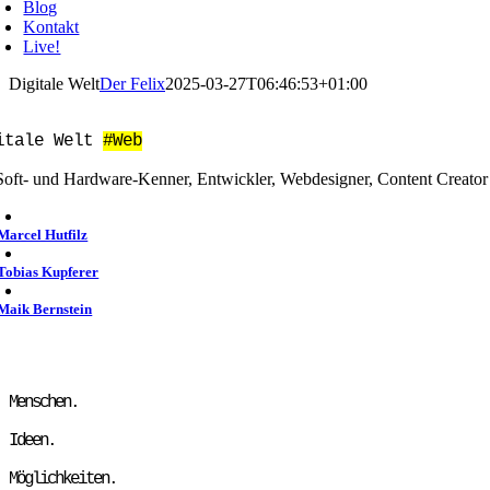
Blog
Kontakt
Live!
Digitale Welt
Der Felix
2025-03-27T06:46:53+01:00
itale Welt
#Web
Soft- und Hardware-Kenner, Entwickler, Webdesigner, Content Creator 
Marcel Hutfilz
Tobias Kupferer
Maik Bernstein
Menschen.
Ideen.
Möglichkeiten.