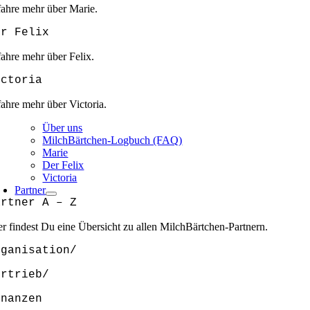
fahre mehr über Marie.
er Felix
fahre mehr über Felix.
ictoria
fahre mehr über Victoria.
Über uns
MilchBärtchen-Logbuch (FAQ)
Marie
Der Felix
Victoria
Partner
artner A – Z
er findest Du eine Übersicht zu allen MilchBärtchen-Partnern.
rganisation/
ertrieb/
inanzen