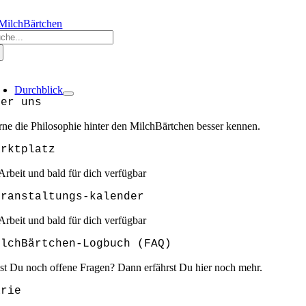
Zum
RZLICH WILLKOMMEN @ MILCHBÄRTCHEN
❣️❣️❣️GEMEINSAM SIND W
Inhalt
che
springen
ch:
oggle
avigation
Durchblick
ber uns
rne die Philosophie hinter den MilchBärtchen besser kennen.
arktplatz
 Arbeit und bald für dich verfügbar
eranstaltungs-kalender
 Arbeit und bald für dich verfügbar
ilchBärtchen-Logbuch (FAQ)
st Du noch offene Fragen? Dann erfährst Du hier noch mehr.
arie