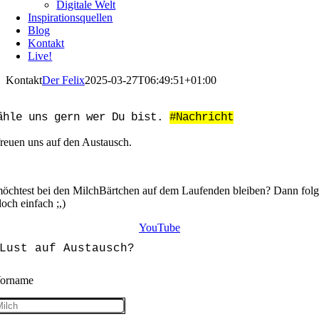
Digitale Welt
Inspirationsquellen
Blog
Kontakt
Live!
Kontakt
Der Felix
2025-03-27T06:49:51+01:00
ähle uns gern wer Du bist.
#Nachricht
freuen uns auf den Austausch.
öchtest bei den MilchBärtchen auf dem Laufenden bleiben? Dann fol
och einfach ;,)
YouTube
Lust auf Austausch?
orname