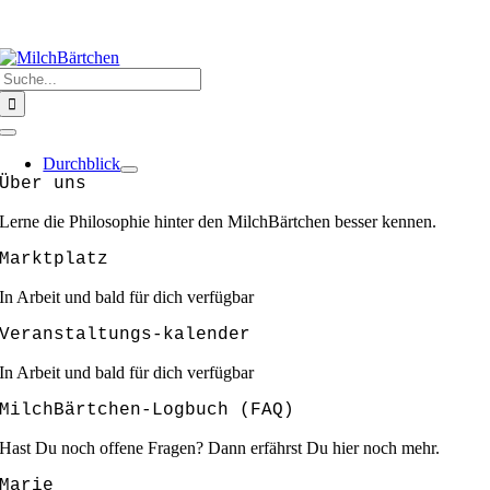
Zum
HERZLICH WILLKOMMEN @ MILCHBÄRTCHEN
❣️❣️❣️GEMEINSAM
Inhalt
SIND WIR STARK ❣️❣️❣️
springen
Suche
nach:
Toggle
Navigation
Durchblick
Über uns
Lerne die Philosophie hinter den MilchBärtchen besser kennen.
Marktplatz
In Arbeit und bald für dich verfügbar
Veranstaltungs-kalender
In Arbeit und bald für dich verfügbar
MilchBärtchen-Logbuch (FAQ)
Hast Du noch offene Fragen? Dann erfährst Du hier noch mehr.
Marie