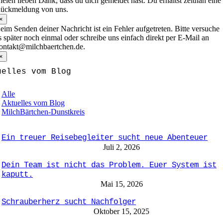
ielen lieben Dank, dass du dich gemeldet hast. Du erhältst zeitnah eine
ückmeldung von uns.
×
eim Senden deiner Nachricht ist ein Fehler aufgetreten. Bitte versuche
s später noch einmal oder schreibe uns einfach direkt per E-Mail an
ontakt@milchbaertchen.de.
×
uelles vom Blog
Alle
Aktuelles vom Blog
MilchBärtchen-Dunstkreis
Ein treuer Reisebegleiter sucht neue Abenteuer
Juli 2, 2026
Dein Team ist nicht das Problem. Euer System ist
kaputt.
Mai 15, 2026
Schrau­ber­herz sucht Nach­folger
Oktober 15, 2025