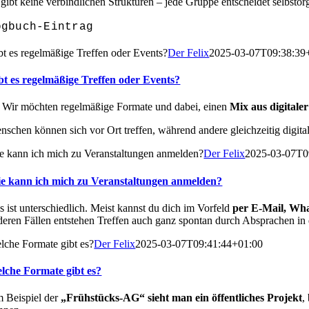
 gibt keine verbindlichen Strukturen – jede Gruppe entscheidet selbstor
ogbuch-Eintrag
bt es regelmäßige Treffen oder Events?
Der Felix
2025-03-07T09:38:39
bt es regelmäßige Treffen oder Events?
! Wir möchten regelmäßige Formate und dabei, einen
Mix aus digitale
nschen können sich vor Ort treffen, während andere gleichzeitig digi
e kann ich mich zu Veranstaltungen anmelden?
Der Felix
2025-03-07T0
e kann ich mich zu Veranstaltungen anmelden?
s ist unterschiedlich. Meist kannst du dich im Vorfeld
per E-Mail, Wh
deren Fällen entstehen Treffen auch ganz spontan durch Absprachen in
lche Formate gibt es?
Der Felix
2025-03-07T09:41:44+01:00
lche Formate gibt es?
 Beispiel der
„Frühstücks-AG“ sieht man ein öffentliches Projekt
,