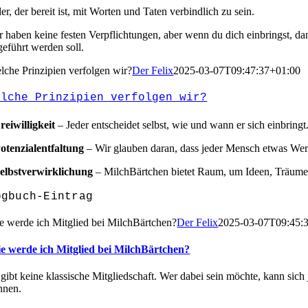
er, der bereit ist, mit Worten und Taten verbindlich zu sein.
r haben keine festen Verpflichtungen, aber wenn du dich einbringst, d
geführt werden soll.
lche Prinzipien verfolgen wir?
Der Felix
2025-03-07T09:47:37+01:00
elche Prinzipien verfolgen wir?
reiwilligkeit
– Jeder entscheidet selbst, wie und wann er sich einbringt
otenzialentfaltung
– Wir glauben daran, dass jeder Mensch etwas Wert
elbstverwirklichung
– MilchBärtchen bietet Raum, um Ideen, Träume 
ogbuch-Eintrag
e werde ich Mitglied bei MilchBärtchen?
Der Felix
2025-03-07T09:45:
e werde ich Mitglied bei MilchBärtchen?
 gibt keine klassische Mitgliedschaft. Wer dabei sein möchte, kann sich 
nnen.