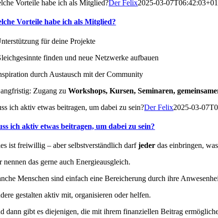
lche Vorteile habe ich als Mitglied?
Der Felix
2025-03-07T06:42:03+01
lche Vorteile habe ich als Mitglied?
Unterstützung für deine Projekte
Gleichgesinnte finden und neue Netzwerke aufbauen
Inspiration durch Austausch mit der Community
Langfristig: Zugang zu
Workshops, Kursen, Seminaren, gemeinsame
ss ich aktiv etwas beitragen, um dabei zu sein?
Der Felix
2025-03-07T0
ss ich aktiv etwas beitragen, um dabei zu sein?
es ist freiwillig – aber selbstverständlich darf
jeder
das einbringen, was
r nennen das gerne auch Energieausgleich.
nche Menschen sind einfach eine Bereicherung durch ihre Anwesenhei
dere gestalten aktiv mit, organisieren oder helfen.
d dann gibt es diejenigen, die mit ihrem finanziellen Beitrag ermöglich