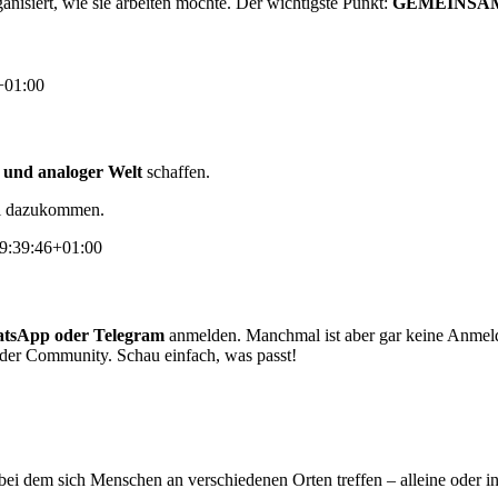
ganisiert, wie sie arbeiten möchte. Der wichtigste Punkt:
GEMEINSAM
+01:00
r und analoger Welt
schaffen.
tal dazukommen.
9:39:46+01:00
atsApp oder Telegram
anmelden. Manchmal ist aber gar keine Anmel
 der Community. Schau einfach, was passt!
 bei dem sich Menschen an verschiedenen Orten treffen – alleine oder 