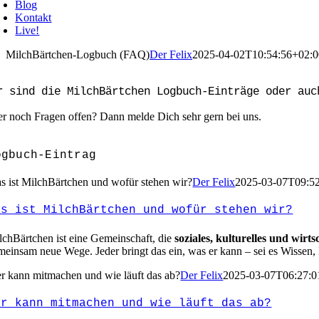
Blog
Kontakt
Live!
MilchBärtchen-Logbuch (FAQ)
Der Felix
2025-04-02T10:54:56+02:0
r sind die MilchBärtchen Logbuch-Einträge oder auc
r noch Fragen offen? Dann melde Dich sehr gern bei uns.
ogbuch-Eintrag
s ist MilchBärtchen und wofür stehen wir?
Der Felix
2025-03-07T09:5
as ist MilchBärtchen und wofür stehen wir?
lchBärtchen ist eine Gemeinschaft, die
soziales, kulturelles und wirts
meinsam neue Wege. Jeder bringt das ein, was er kann – sei es Wissen, 
r kann mitmachen und wie läuft das ab?
Der Felix
2025-03-07T06:27:0
er kann mitmachen und wie läuft das ab?