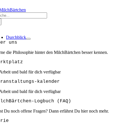
Zum
RZLICH WILLKOMMEN @ MILCHBÄRTCHEN
❣️❣️❣️GEMEINSAM SIND W
Inhalt
che
springen
ch:
oggle
avigation
Durchblick
ber uns
rne die Philosophie hinter den MilchBärtchen besser kennen.
arktplatz
 Arbeit und bald für dich verfügbar
eranstaltungs-kalender
 Arbeit und bald für dich verfügbar
ilchBärtchen-Logbuch (FAQ)
st Du noch offene Fragen? Dann erfährst Du hier noch mehr.
arie