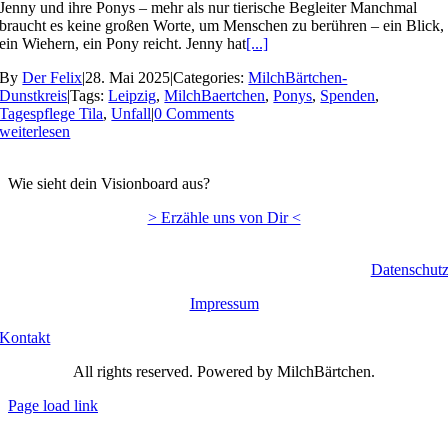
Jenny und ihre Ponys – mehr als nur tierische Begleiter Manchmal
braucht es keine großen Worte, um Menschen zu berühren – ein Blick,
ein Wiehern, ein Pony reicht. Jenny hat
[...]
By
Der Felix
|
28. Mai 2025
|
Categories:
MilchBärtchen-
Dunstkreis
|
Tags:
Leipzig
,
MilchBaertchen
,
Ponys
,
Spenden
,
Tagespflege Tila
,
Unfall
|
0 Comments
weiterlesen
Wie sieht dein Visionboard aus?
> Erzähle uns von Dir <
Datenschut
Impressum
Kontakt
All rights reserved. Powered by MilchBärtchen.
Page load link
Nach
oben