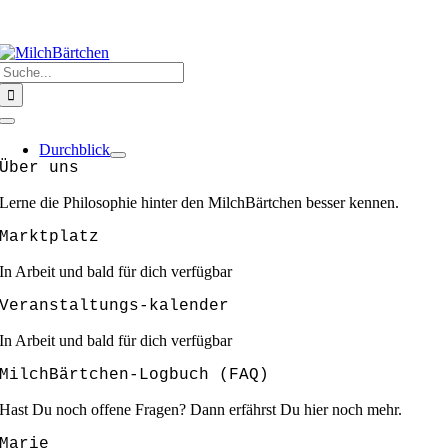
Zum
HERZLICH WILLKOMMEN @ MILCHBÄRTCHEN
❣️❣️❣️GEMEINSAM
Inhalt
SIND WIR STARK ❣️❣️❣️
springen
Suche
nach:
Toggle
Navigation
Durchblick
Über uns
Lerne die Philosophie hinter den MilchBärtchen besser kennen.
Marktplatz
In Arbeit und bald für dich verfügbar
Veranstaltungs-kalender
In Arbeit und bald für dich verfügbar
MilchBärtchen-Logbuch (FAQ)
Hast Du noch offene Fragen? Dann erfährst Du hier noch mehr.
Marie