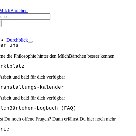
Zum
RZLICH WILLKOMMEN @ MILCHBÄRTCHEN
❣️❣️❣️GEMEINSAM SIND W
Inhalt
che
springen
ch:
oggle
avigation
Durchblick
ber uns
rne die Philosophie hinter den MilchBärtchen besser kennen.
arktplatz
 Arbeit und bald für dich verfügbar
eranstaltungs-kalender
 Arbeit und bald für dich verfügbar
ilchBärtchen-Logbuch (FAQ)
st Du noch offene Fragen? Dann erfährst Du hier noch mehr.
arie