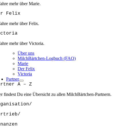
fahre mehr über Marie.
er Felix
fahre mehr über Felix.
ictoria
fahre mehr über Victoria.
Über uns
MilchBärtchen-Logbuch (FAQ)
Marie
Der Felix
Victoria
Partner
artner A – Z
er findest Du eine Übersicht zu allen MilchBärtchen-Partnern.
rganisation/
ertrieb/
inanzen