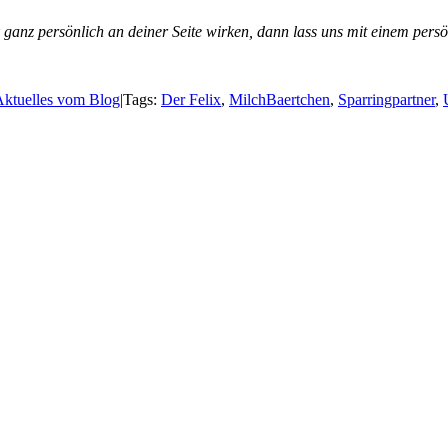
 ganz persönlich an deiner Seite wirken, dann lass uns mit einem per
Aktuelles vom Blog
|
Tags:
Der Felix
,
MilchBaertchen
,
Sparringpartner
,