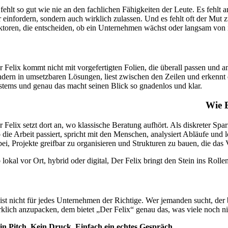
 fehlt so gut wie nie an den fachlichen Fähigkeiten der Leute. Es fehlt
r einfordern, sondern auch wirklich zulassen. Und es fehlt oft der Mut
ktoren, die entscheiden, ob ein Unternehmen wächst oder langsam von i
r Felix kommt nicht mit vorgefertigten Folien, die überall passen und 
ndern in umsetzbaren Lösungen, liest zwischen den Zeilen und erkennt 
stems und genau das macht seinen Blick so gnadenlos und klar.
Wie B
r Felix setzt dort an, wo klassische Beratung aufhört. Als diskreter Spa
 die Arbeit passiert, spricht mit den Menschen, analysiert Abläufe und 
bei, Projekte greifbar zu organisieren und Strukturen zu bauen, die das
lokal vor Ort, hybrid oder digital, Der Felix bringt den Stein ins Rolle
 ist nicht für jedes Unternehmen der Richtige. Wer jemanden sucht, der b
rklich anzupacken, dem bietet „Der Felix“ genau das, was viele noch ni
in Pitch. Kein Druck. Einfach ein echtes Gespräch.