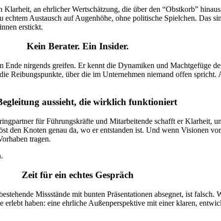
 an Klarheit, an ehrlicher Wertschätzung, die über den “Obstkorb” hinau
 zu echtem Austausch auf Augenhöhe, ohne politische Spielchen. Das si
nnen erstickt.
Kein Berater. Ein Insider.
am Ende nirgends greifen. Er kennt die Dynamiken und Machtgefüge der 
die Reibungspunkte, über die im Unternehmen niemand offen spricht. Al
egleitung aussieht, die wirklich funktioniert
rringpartner für Führungskräfte und Mitarbeitende schafft er Klarheit, 
löst den Knoten genau da, wo er entstanden ist. Und wenn Visionen vorh
 Vorhaben tragen.
n.
Zeit für ein echtes Gespräch
estehende Missstände mit bunten Präsentationen absegnet, ist falsch. Wer
e erlebt haben: eine ehrliche Außenperspektive mit einer klaren, entwi