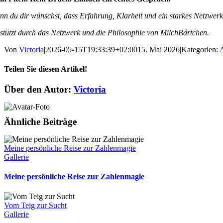
nn du dir wünschst, dass Erfahrung, Klarheit und ein starkes Netzwerk
stützt durch das Netzwerk und die Philosophie von MilchBärtchen.
Von
Victoria
|
2026-05-15T19:33:39+02:00
15. Mai 2026
|
Kategorien:
Teilen Sie diesen Artikel!
Facebook
X
Reddit
LinkedIn
WhatsApp
Telegram
Tumblr
Pinterest
Vk
Xing
E-
Über den Autor:
Victoria
Mail
Ähnliche Beiträge
Meine persönliche Reise zur Zahlenmagie
Gallerie
Meine persönliche Reise zur Zahlenmagie
Vom Teig zur Sucht
Gallerie