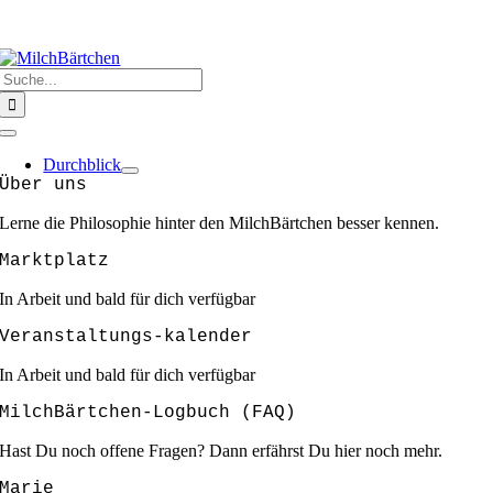
Zum
HERZLICH WILLKOMMEN @ MILCHBÄRTCHEN
❣️❣️❣️GEMEINSAM
Inhalt
SIND WIR STARK ❣️❣️❣️
springen
Suche
nach:
Toggle
Navigation
Durchblick
Über uns
Lerne die Philosophie hinter den MilchBärtchen besser kennen.
Marktplatz
In Arbeit und bald für dich verfügbar
Veranstaltungs-kalender
In Arbeit und bald für dich verfügbar
MilchBärtchen-Logbuch (FAQ)
Hast Du noch offene Fragen? Dann erfährst Du hier noch mehr.
Marie