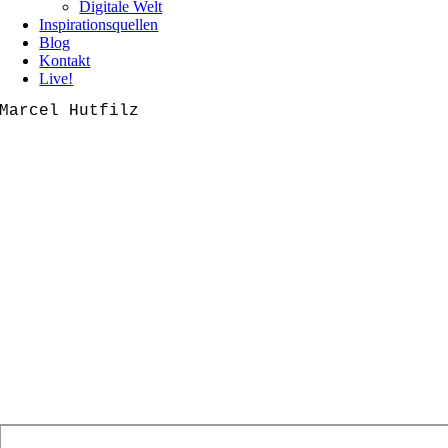
Digitale Welt
Inspirationsquellen
Blog
Kontakt
Live!
Marcel Hutfilz