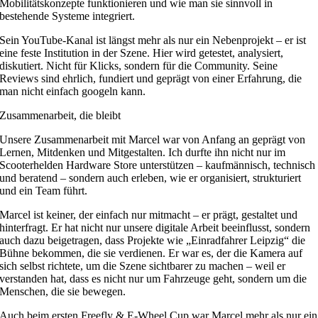
Mobilitätskonzepte funktionieren und wie man sie sinnvoll in
bestehende Systeme integriert.
Sein YouTube-Kanal ist längst mehr als nur ein Nebenprojekt – er ist
eine feste Institution in der Szene. Hier wird getestet, analysiert,
diskutiert. Nicht für Klicks, sondern für die Community. Seine
Reviews sind ehrlich, fundiert und geprägt von einer Erfahrung, die
man nicht einfach googeln kann.
Zusammenarbeit, die bleibt
Unsere Zusammenarbeit mit Marcel war von Anfang an geprägt von
Lernen, Mitdenken und Mitgestalten. Ich durfte ihn nicht nur im
Scooterhelden Hardware Store unterstützen – kaufmännisch, technisch
und beratend – sondern auch erleben, wie er organisiert, strukturiert
und ein Team führt.
Marcel ist keiner, der einfach nur mitmacht – er prägt, gestaltet und
hinterfragt. Er hat nicht nur unsere digitale Arbeit beeinflusst, sondern
auch dazu beigetragen, dass Projekte wie „Einradfahrer Leipzig“ die
Bühne bekommen, die sie verdienen. Er war es, der die Kamera auf
sich selbst richtete, um die Szene sichtbarer zu machen – weil er
verstanden hat, dass es nicht nur um Fahrzeuge geht, sondern um die
Menschen, die sie bewegen.
Auch beim ersten Freefly & E-Wheel Cup war Marcel mehr als nur ein