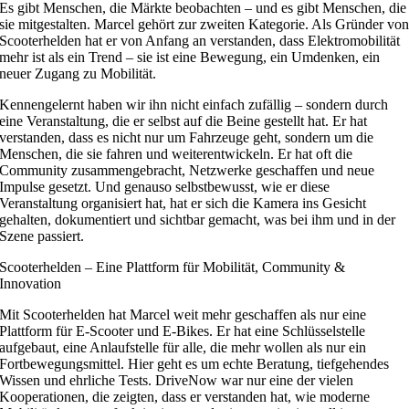
Es gibt Menschen, die Märkte beobachten – und es gibt Menschen, die
sie mitgestalten. Marcel gehört zur zweiten Kategorie. Als Gründer vo
Scooterhelden hat er von Anfang an verstanden, dass Elektromobilität
mehr ist als ein Trend – sie ist eine Bewegung, ein Umdenken, ein
neuer Zugang zu Mobilität.
Kennengelernt haben wir ihn nicht einfach zufällig – sondern durch
eine Veranstaltung, die er selbst auf die Beine gestellt hat. Er hat
verstanden, dass es nicht nur um Fahrzeuge geht, sondern um die
Menschen, die sie fahren und weiterentwickeln. Er hat oft die
Community zusammengebracht, Netzwerke geschaffen und neue
Impulse gesetzt. Und genauso selbstbewusst, wie er diese
Veranstaltung organisiert hat, hat er sich die Kamera ins Gesicht
gehalten, dokumentiert und sichtbar gemacht, was bei ihm und in der
Szene passiert.
Scooterhelden – Eine Plattform für Mobilität, Community &
Innovation
Mit Scooterhelden hat Marcel weit mehr geschaffen als nur eine
Plattform für E-Scooter und E-Bikes. Er hat eine Schlüsselstelle
aufgebaut, eine Anlaufstelle für alle, die mehr wollen als nur ein
Fortbewegungsmittel. Hier geht es um echte Beratung, tiefgehendes
Wissen und ehrliche Tests. DriveNow war nur eine der vielen
Kooperationen, die zeigten, dass er verstanden hat, wie moderne