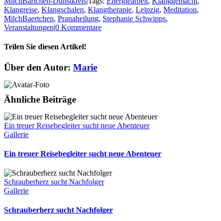
MilchBärtchen-Dunstkreis
|
Tags:
Energiearbeit
,
Klanggemacht
,
Klangreise
,
Klangschalen
,
Klangtherapie
,
Leipzig
,
Meditation
,
MilchBaertchen
,
Pranaheilung
,
Stephanie Schwipps
,
Veranstaltungen
|
0 Kommentare
Teilen Sie diesen Artikel!
Facebook
X
Reddit
LinkedIn
WhatsApp
Telegram
Tumblr
Pinterest
Vk
Xing
E-
Über den Autor:
Marie
Mail
Ähnliche Beiträge
Ein treuer Reisebegleiter sucht neue Abenteuer
Gallerie
Ein treuer Reisebegleiter sucht neue Abenteuer
Schrau­ber­herz sucht Nach­folger
Gallerie
Schrau­ber­herz sucht Nach­folger