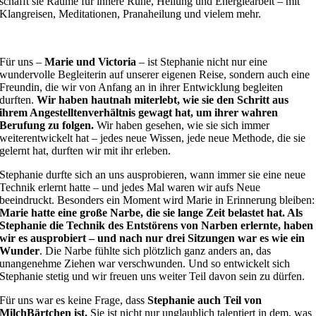
schafft sie Räume für innere Ruhe, Heilung und Energiearbeit – mit
Klangreisen, Meditationen, Pranaheilung und vielem mehr.
Für uns –
Marie und Victoria
– ist Stephanie nicht nur eine
wundervolle Begleiterin auf unserer eigenen Reise, sondern auch eine
Freundin, die wir von Anfang an in ihrer Entwicklung begleiten
durften.
Wir haben hautnah miterlebt, wie sie den Schritt aus
ihrem Angestelltenverhältnis gewagt hat, um ihrer wahren
Berufung zu folgen.
Wir haben gesehen, wie sie sich immer
weiterentwickelt hat – jedes neue Wissen, jede neue Methode, die sie
gelernt hat, durften wir mit ihr erleben.
Stephanie durfte sich an uns ausprobieren, wann immer sie eine neue
Technik erlernt hatte – und jedes Mal waren wir aufs Neue
beeindruckt. Besonders ein Moment wird Marie in Erinnerung bleiben:
Marie hatte eine große Narbe, die sie lange Zeit belastet hat. Als
Stephanie die Technik des Entstörens von Narben erlernte, haben
wir es ausprobiert – und nach nur drei Sitzungen war es wie ein
Wunder
. Die Narbe fühlte sich plötzlich ganz anders an, das
unangenehme Ziehen war verschwunden. Und so entwickelt sich
Stephanie stetig und wir freuen uns weiter Teil davon sein zu dürfen.
Für uns war es keine Frage, dass
Stephanie auch Teil von
MilchBärtchen ist.
Sie ist nicht nur unglaublich talentiert in dem, was