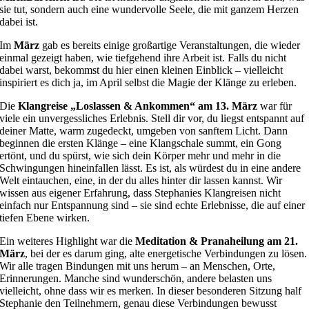
sie tut, sondern auch eine wundervolle Seele, die mit ganzem Herzen
dabei ist.
Im
März
gab es bereits einige großartige Veranstaltungen, die wieder
einmal gezeigt haben, wie tiefgehend ihre Arbeit ist. Falls du nicht
dabei warst, bekommst du hier einen kleinen Einblick – vielleicht
inspiriert es dich ja, im April selbst die Magie der Klänge zu erleben.
Die
Klangreise „Loslassen & Ankommen“ am 13. März
war für
viele ein unvergessliches Erlebnis. Stell dir vor, du liegst entspannt auf
deiner Matte, warm zugedeckt, umgeben von sanftem Licht. Dann
beginnen die ersten Klänge – eine Klangschale summt, ein Gong
ertönt, und du spürst, wie sich dein Körper mehr und mehr in die
Schwingungen hineinfallen lässt. Es ist, als würdest du in eine andere
Welt eintauchen, eine, in der du alles hinter dir lassen kannst. Wir
wissen aus eigener Erfahrung, dass Stephanies Klangreisen nicht
einfach nur Entspannung sind – sie sind echte Erlebnisse, die auf einer
tiefen Ebene wirken.
Ein weiteres Highlight war die
Meditation & Pranaheilung am 21.
März
, bei der es darum ging, alte energetische Verbindungen zu lösen.
Wir alle tragen Bindungen mit uns herum – an Menschen, Orte,
Erinnerungen. Manche sind wunderschön, andere belasten uns
vielleicht, ohne dass wir es merken. In dieser besonderen Sitzung half
Stephanie den Teilnehmern, genau diese Verbindungen bewusst