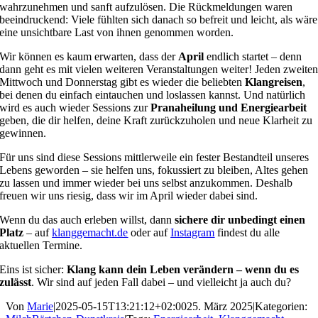
wahrzunehmen und sanft aufzulösen. Die Rückmeldungen waren
beeindruckend: Viele fühlten sich danach so befreit und leicht, als wäre
eine unsichtbare Last von ihnen genommen worden.
Wir können es kaum erwarten, dass der
April
endlich startet – denn
dann geht es mit vielen weiteren Veranstaltungen weiter! Jeden zweite
Mittwoch und Donnerstag gibt es wieder die beliebten
Klangreisen
,
bei denen du einfach eintauchen und loslassen kannst. Und natürlich
wird es auch wieder Sessions zur
Pranaheilung und Energiearbeit
geben, die dir helfen, deine Kraft zurückzuholen und neue Klarheit zu
gewinnen.
Für uns sind diese Sessions mittlerweile ein fester Bestandteil unseres
Lebens geworden – sie helfen uns, fokussiert zu bleiben, Altes gehen
zu lassen und immer wieder bei uns selbst anzukommen. Deshalb
freuen wir uns riesig, dass wir im April wieder dabei sind.
Wenn du das auch erleben willst, dann
sichere dir unbedingt einen
Platz
– auf
klanggemacht.de
oder auf
Instagram
findest du alle
aktuellen Termine.
Eins ist sicher:
Klang kann dein Leben verändern – wenn du es
zulässt
. Wir sind auf jeden Fall dabei – und vielleicht ja auch du?
Von
Marie
|
2025-05-15T13:21:12+02:00
25. März 2025
|
Kategorien: