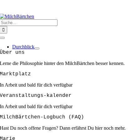
Zum
HERZLICH WILLKOMMEN @ MILCHBÄRTCHEN
❣️❣️❣️GEMEINSAM
Inhalt
SIND WIR STARK ❣️❣️❣️
springen
Suche
nach:
Toggle
Navigation
Durchblick
Über uns
Lerne die Philosophie hinter den MilchBärtchen besser kennen.
Marktplatz
In Arbeit und bald für dich verfügbar
Veranstaltungs-kalender
In Arbeit und bald für dich verfügbar
MilchBärtchen-Logbuch (FAQ)
Hast Du noch offene Fragen? Dann erfährst Du hier noch mehr.
Marie