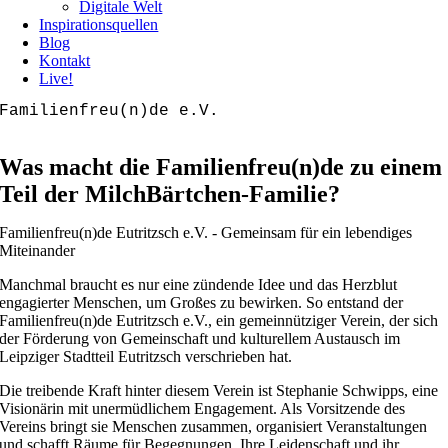
Digitale Welt
Inspirationsquellen
Blog
Kontakt
Live!
Familienfreu(n)de e.V.
Was macht die Familienfreu(n)de zu einem
Teil der MilchBärtchen-Familie?
Familienfreu(n)de Eutritzsch e.V. - Gemeinsam für ein lebendiges
Miteinander
Manchmal braucht es nur eine zündende Idee und das Herzblut
engagierter Menschen, um Großes zu bewirken. So entstand der
Familienfreu(n)de Eutritzsch e.V., ein gemeinnütziger Verein, der sich
der Förderung von Gemeinschaft und kulturellem Austausch im
Leipziger Stadtteil Eutritzsch verschrieben hat.
Die treibende Kraft hinter diesem Verein ist Stephanie Schwipps, eine
Visionärin mit unermüdlichem Engagement. Als Vorsitzende des
Vereins bringt sie Menschen zusammen, organisiert Veranstaltungen
und schafft Räume für Begegnungen. Ihre Leidenschaft und ihr